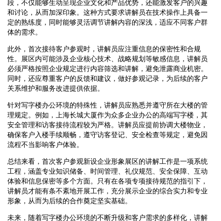
段，不仅能够生动呈现企业文化和产品优势，还能激发客户的兴趣
和讨论，从而加深印象。这种方式要求讲解员在技术操作上具备一
定的熟练度，同时能够灵活调节讲解内容的深浅，适应不同客户群
体的需求。
此外，首次接待客户参观时，讲解员应注重信息的保密性和合规
性。展区内可能涉及企业核心技术、战略规划等敏感信息，讲解员
必须严格按照企业规定进行内容筛选和讲解，避免泄露商业机密。
同时，还应尊重客户的反馈和建议，做好参观记录，为后续的客户
关系维护和服务改进提供依据。
针对写字楼办公环境的特殊性，讲解员应熟悉并遵守所在大楼的管
理规定。例如，上海长城大厦作为众多企业办公的高端写字楼，其
安全管理和访客接待流程较为严格。讲解员应提前协调大楼物业，
确保客户入楼手续顺畅，遵守访客登记、安全检查等规定，避免因
流程不当影响客户体验。
总结来看，首次客户参观新设企业形象展区的讲解工作是一项系统
工程，涵盖专业知识储备、时间管理、礼仪规范、安全保障、互动
体验和信息保密等多个方面。只有在各项专项接待规范的指引下，
讲解员才能有条不紊地开展工作，充分展示企业的综合实力和专业
形象，从而为后续的合作奠定坚实基础。
未来，随着写字楼办公环境的不断升级和客户需求的多样化，讲解