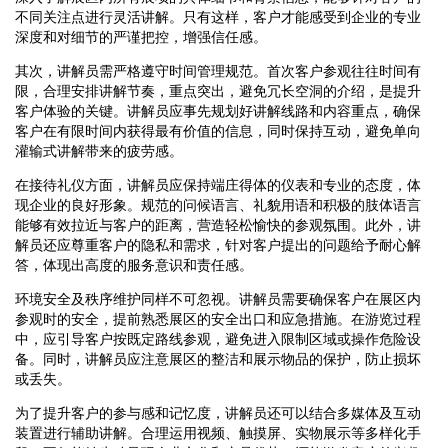
不同关注点进行灵活讲解。只有这样，客户才能感受到企业的专业
深度和对细节的严谨把控，增强信任感。
其次，讲解员需严格遵守时间管理规范。首次客户参观往往时间有
限，合理安排讲解节奏，重点突出，避免冗长空洞的介绍，是提升
客户体验的关键。讲解员应事先规划好讲解线路和内容重点，确保
客户在有限时间内获得最有价值的信息，同时保持互动，避免单向
灌输式讲解带来的疲劳感。
在接待礼仪方面，讲解员应保持端庄得体的仪表和专业的态度，体
现企业的良好形象。规范的问候语言、礼貌用语和积极的肢体语言
能够有效拉近与客户的距离，营造轻松愉快的参观氛围。此外，讲
解员还应尊重客户的隐私和需求，针对客户提出的问题给予耐心解
答，体现出高度的服务意识和责任感。
环境安全及秩序维护同样不可忽视。讲解员需要确保客户在展区内
参观时的安全，提前熟悉展区的安全出口和应急措施。在游览过程
中，应引导客户按既定路线参观，避免进入限制区域或操作危险设
备。同时，讲解员应注意展区的整洁和展示物品的保护，防止损坏
或丢失。
为了提升客户的参与感和记忆度，讲解员还可以结合多媒体及互动
装置进行辅助讲解。合理运用视频、触摸屏、实物展示等多样化手