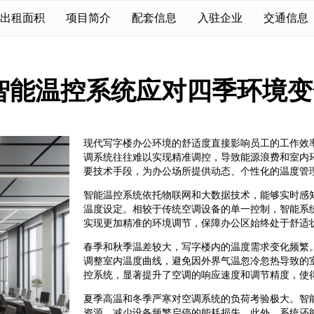
出租面积
项目简介
配套信息
入驻企业
交通信息
智能温控系统应对四季环境变
现代写字楼办公环境的舒适度直接影响员工的工作效
调系统往往难以实现精准调控，导致能源浪费和室内
要技术手段，为办公场所提供动态、个性化的温度管
智能温控系统依托物联网和大数据技术，能够实时感
温度设定。相较于传统空调设备的单一控制，智能系
实现更加精准的环境调节，保障办公区始终处于舒适
春季和秋季温差较大，写字楼内的温度需求变化频繁
调整室内温度曲线，避免因外界气温忽冷忽热导致的
控系统，显著提升了空调的响应速度和调节精度，使
夏季高温和冬季严寒对空调系统的负荷考验极大。智
资源，减少设备频繁启停的能耗损失。此外，系统还