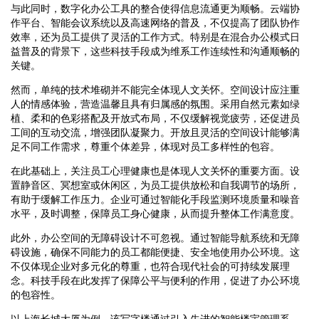
与此同时，数字化办公工具的整合使得信息流通更为顺畅。云端协
作平台、智能会议系统以及高速网络的普及，不仅提高了团队协作
效率，还为员工提供了灵活的工作方式。特别是在混合办公模式日
益普及的背景下，这些科技手段成为维系工作连续性和沟通顺畅的
关键。
然而，单纯的技术堆砌并不能完全体现人文关怀。空间设计应注重
人的情感体验，营造温馨且具有归属感的氛围。采用自然元素如绿
植、柔和的色彩搭配及开放式布局，不仅缓解视觉疲劳，还促进员
工间的互动交流，增强团队凝聚力。开放且灵活的空间设计能够满
足不同工作需求，尊重个体差异，体现对员工多样性的包容。
在此基础上，关注员工心理健康也是体现人文关怀的重要方面。设
置静音区、冥想室或休闲区，为员工提供放松和自我调节的场所，
有助于缓解工作压力。企业可通过智能化手段监测环境质量和噪音
水平，及时调整，保障员工身心健康，从而提升整体工作满意度。
此外，办公空间的无障碍设计不可忽视。通过智能导航系统和无障
碍设施，确保不同能力的员工都能便捷、安全地使用办公环境。这
不仅体现企业对多元化的尊重，也符合现代社会的可持续发展理
念。科技手段在此发挥了保障公平与便利的作用，促进了办公环境
的包容性。
以上海长城大厦为例，该写字楼通过引入先进的智能楼宇管理系