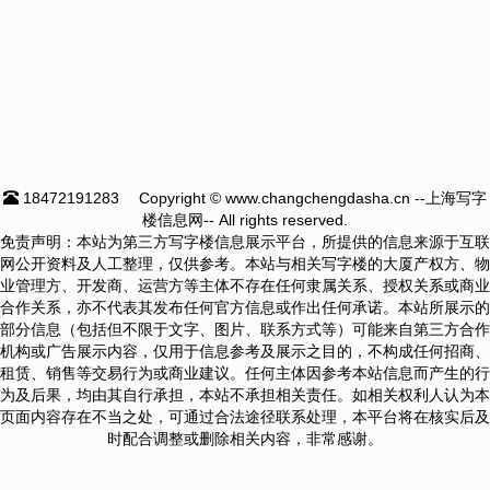
18472191283
Copyright © www.changchengdasha.cn --上海写字
楼信息网-- All rights reserved.
免责声明：本站为第三方写字楼信息展示平台，所提供的信息来源于互联
网公开资料及人工整理，仅供参考。本站与相关写字楼的大厦产权方、物
业管理方、开发商、运营方等主体不存在任何隶属关系、授权关系或商业
合作关系，亦不代表其发布任何官方信息或作出任何承诺。本站所展示的
部分信息（包括但不限于文字、图片、联系方式等）可能来自第三方合作
机构或广告展示内容，仅用于信息参考及展示之目的，不构成任何招商、
租赁、销售等交易行为或商业建议。任何主体因参考本站信息而产生的行
为及后果，均由其自行承担，本站不承担相关责任。如相关权利人认为本
页面内容存在不当之处，可通过合法途径联系处理，本平台将在核实后及
时配合调整或删除相关内容，非常感谢。