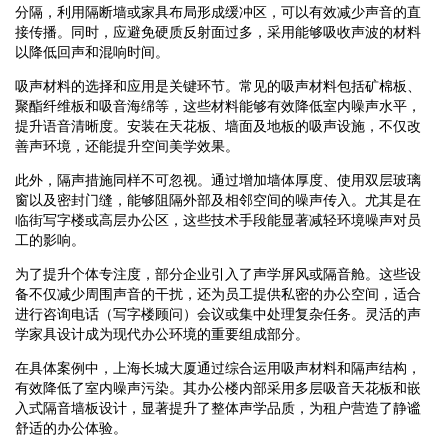
分隔，利用隔断墙或家具布局形成缓冲区，可以有效减少声音的直
接传播。同时，应避免硬质反射面过多，采用能够吸收声波的材料
以降低回声和混响时间。
吸声材料的选择和应用是关键环节。常见的吸声材料包括矿棉板、
聚酯纤维板和吸音海绵等，这些材料能够有效降低室内噪声水平，
提升语音清晰度。安装在天花板、墙面及地板的吸声设施，不仅改
善声环境，还能提升空间美学效果。
此外，隔声措施同样不可忽视。通过增加墙体厚度、使用双层玻璃
窗以及密封门缝，能够阻隔外部及相邻空间的噪声传入。尤其是在
临街写字楼或高层办公区，这些技术手段能显著减轻环境噪声对员
工的影响。
为了提升个体专注度，部分企业引入了声学屏风或隔音舱。这些设
备不仅减少周围声音的干扰，还为员工提供私密的办公空间，适合
进行咨询电话（写字楼顾问）会议或集中处理复杂任务。灵活的声
学家具设计成为现代办公环境的重要组成部分。
在具体案例中，上海长城大厦通过综合运用吸声材料和隔声结构，
有效降低了室内噪声污染。其办公楼内部采用多层吸音天花板和嵌
入式隔音墙板设计，显著提升了整体声学品质，为租户营造了静谧
舒适的办公体验。