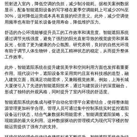
照射进入室内，降低空调的负担，减少制冷能耗。据相关案例数据
显示，配备智能遮阳设备的写字楼在夏季空调能耗上可减少20%至
30%，这对降低运营成本具有直接的经济意义。此外，减少空调使
用频率也有助于延长设备使用寿命，降低维护压力。
舒适的办公环境能够提升员工的工作效率和满意度。智能遮阳系统
通过调节光线强度，避免了强烈的阳光直射导致的视觉疲劳和屏幕
反光，创造了更为健康的办公氛围。研究表明，良好的自然光环境
有助于调节人体生物钟，促进员工精神状态的稳定，从而提升整体
工作效率。
此外，智能遮阳系统在提升建筑美学和空间利用方面也发挥着重要
作用。现代设计中，遮阳设备常采用简约且富有科技感的造型，融
入建筑立面，既满足功能需求，又兼顾视觉效果。例如，上海长城
大厦便引入了先进的智能遮阳技术，通过与建筑设计的深度融合，
形成了独特的外观风格，同时提升了室内环境的舒适度。
智能遮阳系统的集成与楼宇自动化管理平台紧密结合，使得整体能
源管理更加科学合理。管理人员可通过集中控制系统实时监控遮阳
设备运行状态，结合气象数据和用能需求，智能调度遮阳策略，实
现能源的最大化利用。这种数据驱动的管理模式为现代写字楼的智
能运营提供了强有力的支持。
环境保护的理念促使绿色建筑标准不断提升，智能遮阳系统作为绿