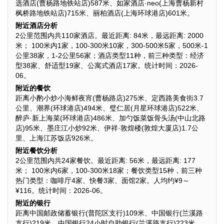
选酒店(曹杨路地铁站店)587米、如家酒店·neo(上海曹杨新村
枫桥路地铁站店)715米、丽柏酒店(上海环球港店)601米。
附近酒店分析
2公里范围内共110家酒店。最近距离: 84米，最远距离: 2000
米； 100米内1家，100-300米10家，300-500米5家，500米-1
公里38家，1-2公里56家；酒店类型11种，前三种类型：经济
型38家、舒适型19家、公寓式酒店17家。统计时间：2026-
06。
附近的餐饮
距离小酌小炒小海鲜夜宵(曹杨路店)275米、定西路美食街3.7
公里、潮界(环球港店)494米、璧仁居(月星环球港店)522米、
醉庐·新上海菜(环球港店)486米、加勺饭菜饭骨头汤(中山北路
店)95米、墨庄江小炒92米、伊祥·敦煌楼(敦煌大厦店)1.7公
里、上海江苏饭店926米。
附近餐饮分析
2公里范围内共24家餐饮。最近距离: 56米，最远距离: 177
米； 100米内6家，100-300米18家；餐饮类型15种，前三种
热门类型：咖啡厅4家、快餐3家、面馆2家。人均约¥9～
¥116。统计时间：2026-06。
附近的银行
距离中国邮政储蓄银行(普陀区支行)109米、中国银行(兰溪路
支行)219米、中国银行24小时自助银行(兰溪路支行)223米、