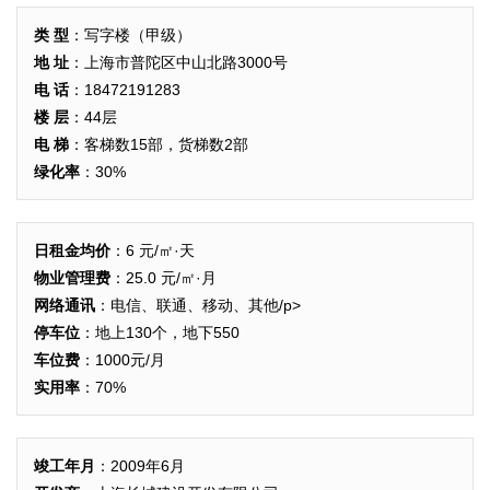
类 型
：写字楼（甲级）
地 址
：上海市普陀区中山北路3000号
电 话
：18472191283
楼 层
：44层
电 梯
：客梯数15部，货梯数2部
绿化率
：30%
日租金均价
：6 元/㎡·天
物业管理费
：25.0 元/㎡·月
网络通讯
：电信、联通、移动、其他/p>
停车位
：地上130个，地下550
车位费
：1000元/月
实用率
：70%
竣工年月
：2009年6月