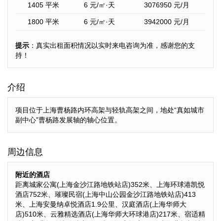
1405 平米
6
元/㎡·天
3076950
元/月
1800 平米
6
元/㎡·天
3942000
元/月
提示
：真实出租面积情况以实时来电咨询为准，感谢您的支
持！
介绍
项目位于上海曹杨路内环高架与轻轨高架之间，地处“真如城市
副中心”曹杨路发展轴的轴心位置。
周边信息
附近的酒店
距离城家公寓(上海金沙江路地铁站店)352米、上海环球港凯悦
酒店752米、璀璨民宿(上海中山公园金沙江路地铁站店)413
米、上海安曼纳卓悦酒店1.9公里、汉庭酒店(上海华师大
店)510米、云雅精选酒店(上海华师大环球港店)217米、宿适精